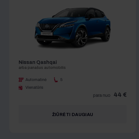
Nissan Qashqai
Automatinė
5
Vienatūris
44 €
para nuo
ŽIŪRĖTI DAUGIAU