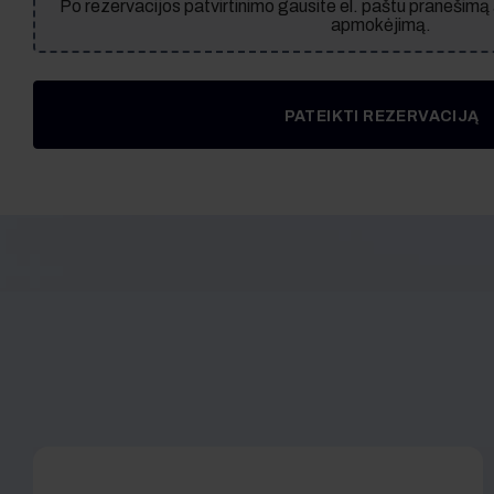
Po rezervacijos patvirtinimo gausite el. paštu pranešimą
apmokėjimą.
PATEIKTI REZERVACIJĄ