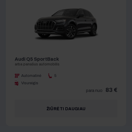
Audi Q5 SportBack
Automatinė
5
Visureigis
83 €
para nuo
ŽIŪRĖTI DAUGIAU