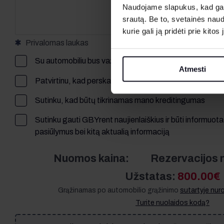
Naudojame slapukus, kad galė
srautą. Be to, svetainės nau
kurie gali ją pridėti prie kit
Privalomas laukas
Su automobiliu bus važiuojama į užsienį.
(taikomas 10€/d
Atmesti
Patvirtinu, kad perskaičiau ir sutinku su
sutartyje nurod
Sutinku, kad būtų tikrinamas mano kreditingumas
Sutinku gauti GBYrent naujienlaiškius ir būti informuot
pasiūlymus bei kitą aktualią informaciją
Nuomos kaina:
Rezervacijos 
Užstatas:
800.00€
Grąžinamas po automobilio grąžinimo
sutartyje nu
Turite nuolaidos kodą?