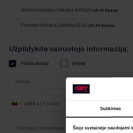
Vidutinė išskaita (Išskaita 400Eur)
(15.00 €/para)
Premium išskaita (Išskaita 0Eur)
(22.00 €/para)
Užpildykite vairuotojo informaciją:
Fizinis asmuo
Įmonė
+370
Lietuva
Sutikimas
+370
Šioje svetainėje naudojami 