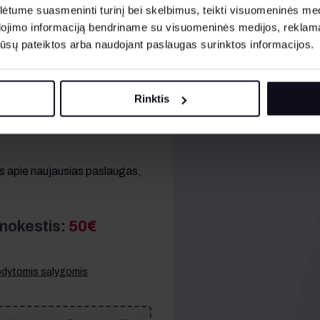
tume suasmeninti turinį bei skelbimus, teikti visuomeninės medij
dojimo informaciją bendriname su visuomeninės medijos, reklamav
os jūsų pateiktos arba naudojant paslaugas surinktos informacijos.
. mokestis ir 400€ užstatas)
Rinktis
ytomis sąlygomis
.
as apie naujausias paslaugas,
mokestis:
50€
rodytomis sąlygomis
.