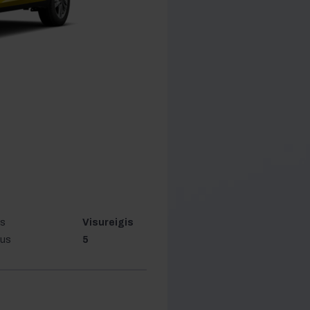
as
Visureigis
ius
5