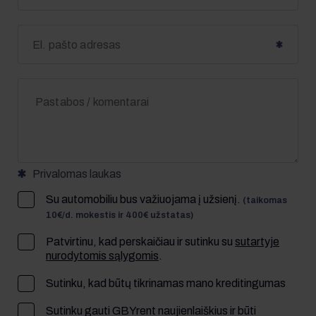
+370
Privalomas laukas
Su automobiliu bus važiuojama į užsienį.
(taikomas
10€/d. mokestis ir 400€ užstatas)
Patvirtinu, kad perskaičiau ir sutinku su
sutartyje
nurodytomis sąlygomis
.
Sutinku, kad būtų tikrinamas mano kreditingumas
Sutinku gauti GBYrent naujienlaiškius ir būti