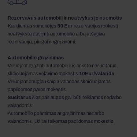
Rezervavus automobilį ir neatvykus jo nuomotis
Kai klientas sumokėjęs
50 Eur
rezervacijos mokestį
neatvyksta pasiimti automobilio arba atšaukia
rezervacija, pinigai negrąžinami.
Automobilio grąžinimas
Vėluojant grąžinti automobilį ir iš anksto nesusitarus,
skaičiuojamas vėlavimo mokestis
10Eur/valanda
.
Vėluojant daugiau kaip 3 valandas skaičiuojamas
papildomos paros mokestis.
Susitarus
šios paslaugos gali būti teikiamos nedarbo
valandomis:
Automobilio paėmimas ar grąžinimas nedarbo
valandomis. Už tai taikomas papildomas mokestis.