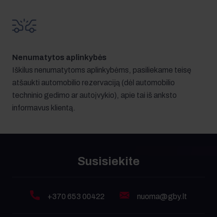
Nenumatytos aplinkybės
Iškilus nenumatytoms aplinkybėms, pasiliekame teisę
atšaukti automobilio rezervaciją (dėl automobilio
techninio gedimo ar autoįvykio), apie tai iš anksto
informavus klientą.
Susisiekite
+370 653 00422
nuoma@gby.lt