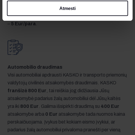
Papildomas vairuotojas
Išnuomotą automobilį gali vairuoti tik priėmimo –
Atmesti
perdavimo akte nurodytas vairuotojas, antras vairuotojas
–
5 Eur/para
.
Automobilio draudimas
Visi automobiliai apdrausti KASKO ir transporto priemonių
valdytojų civilinės atsakomybės draudimais. KASKO
franšizė 800 Eur
, tai reiškia jog didžiausia Jūsų
atsakomybė padarius žalą automobiliui dėl Jūsų kaltės
yra iki
800 Eur
. Galima išsipirkti draudimą su
400 Eur
atsakomybe arba
0 Eur
atsakomybe tada nuomos kaina
perskaičiuojama. Įvykus bet kokiam eismo įvykiui, ar
padarius žalą automobiliui privaloma pranešti per vieną