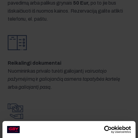
pavedimą arba palikus grynais
50 Eur,
po to jie bus
išskaičiuoti iš nuomos kainos. Rezervaciją galite atlikti
telefonu, el. paštu.
Reikalingi dokumentai
Nuomininkas privalo turėti galiojantį
vairuotojo
pažymėjimą
ir
galiojančią asmens tapatybės kortelę
arba
galiojantį pasą
.
Apmokėjimas ir užstatas