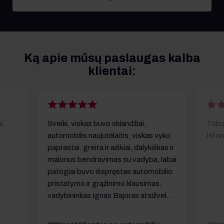
Ką apie mūsų paslaugas kalba
klientai:
i,
Sveiki, viskas buvo sklandžiai,
Tobu
automobilis naujutėlaitis, viskas vyko
Infor
paprastai, greita ir aiškiai, dalykiškas ir
malonus bendravimas su vadyba, labai
patogiai buvo išspręstas automobilio
pristatymo ir grąžinimo klausimas,
vadybininkas Ignas Bajoras atsižvelgė
mano situaciją ir poreikius.