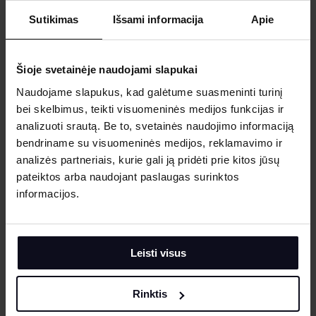
Užstatas 800 Eur, 400 Eur arba 0 Eur, priklauso kokį
Sutikimas
Išsami informacija
Apie
draudimą pasirinksite. Už automobilio nuomą turi būti
apmokėta pavedimu iki jo pasiėmimo, arba kortele
pasiimant.
Šioje svetainėje naudojami slapukai
Užstatas neimamas
pasirinkus draudimą su 0 Eur
Naudojame slapukus, kad galėtume suasmeninti turinį
franšize
.
bei skelbimus, teikti visuomeninės medijos funkcijas ir
analizuoti srautą. Be to, svetainės naudojimo informaciją
bendriname su visuomeninės medijos, reklamavimo ir
analizės partneriais, kurie gali ją pridėti prie kitos jūsų
pateiktos arba naudojant paslaugas surinktos
informacijos.
Bendrieji reikalavimai vairuotojams
Minimalus vairavimo stažas – du metai.
Leisti visus
Rinktis