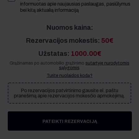
informuotas apie naujausias paslaugas, pasiūlymus
bei kitą aktualią informaciją
Nuomos kaina:
Rezervacijos mokestis:
50€
Užstatas:
1000.00€
Grąžinamas po automobilio grąžinimo
sutartyje nurodytomis
sąlygomis
.
Turite nuolaidos kodą?
Po rezervacijos patvirtinimo gausite el. paštu
pranešimą apie rezervacijos mokesčio apmokėjimą.
PATEIKTI REZERVACIJĄ