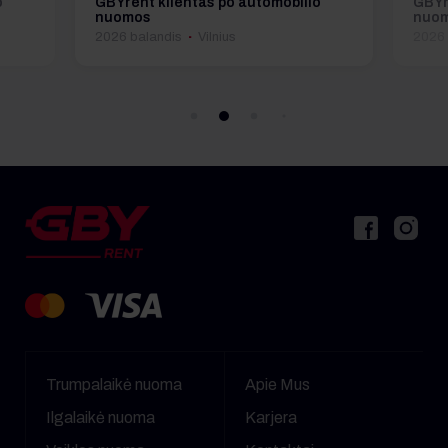
o
GBYrent klientas po automobilio
GBYr
nuomos
nuo
·
2026 balandis
Vilnius
2026
Trumpalaikė nuoma
Apie Mus
Ilgalaikė nuoma
Karjera