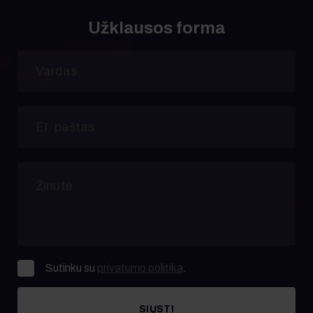
Užklausos forma
Sutinku su
privatumo politika
.
SIŲSTI