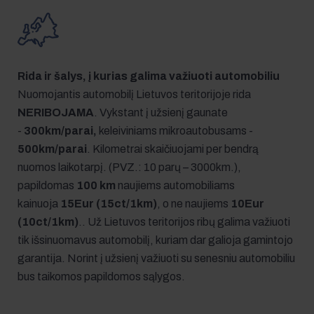
Rida ir šalys, į kurias galima važiuoti automobiliu
Nuomojantis automobilį Lietuvos teritorijoje rida
NERIBOJAMA
. Vykstant į užsienį gaunate
-
300km/parai,
keleiviniams mikroautobusams -
500km/parai
. Kilometrai skaičiuojami per bendrą
nuomos laikotarpį. (PVZ.: 10 parų – 3000km.),
papildomas
100 km
naujiems automobiliams
kainuoja
15Eur (15ct/1km)
, o ne naujiems
10Eur
(10ct/1km)
.. Už Lietuvos teritorijos ribų galima važiuoti
tik išsinuomavus automobilį, kuriam dar galioja gamintojo
garantija. Norint į užsienį važiuoti su senesniu automobiliu
bus taikomos papildomos sąlygos.